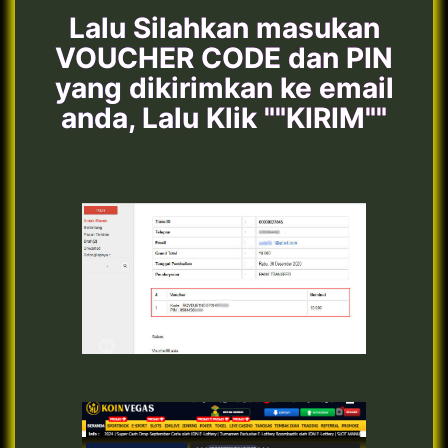
Lalu Silahkan masukan
VOUCHER CODE dan PIN
yang dikirimkan ke email
anda, Lalu Klik ""KIRIM""