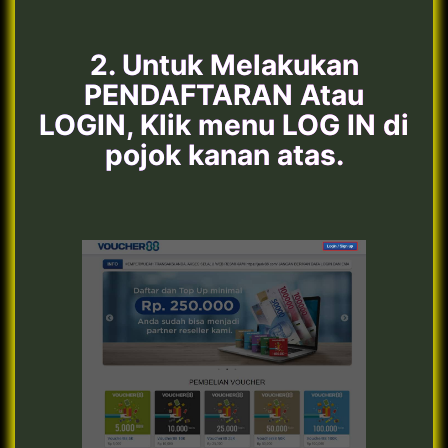
2. Untuk Melakukan
PENDAFTARAN Atau
LOGIN, Klik menu LOG IN di
pojok kanan atas.