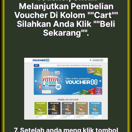
Melanjutkan Pembelian
Voucher Di Kolom ""Cart""
Silahkan Anda Klik ""Beli
Sekarang"".
7. Setelah anda meng klik tombol