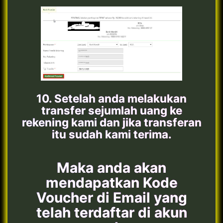
10. Setelah anda melakukan
transfer sejumlah uang ke
rekening kami dan jika transferan
itu sudah kami terima.
Maka anda akan
mendapatkan Kode
Voucher di Email yang
telah terdaftar di akun