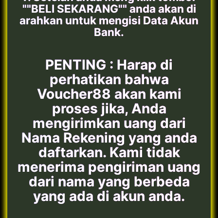
""BELI SEKARANG"" anda akan di
arahkan untuk mengisi Data Akun
Bank.
PENTING : Harap di
perhatikan bahwa
Voucher88 akan kami
proses jika, Anda
mengirimkan uang dari
Nama Rekening yang anda
daftarkan. Kami tidak
menerima pengiriman uang
dari nama yang berbeda
yang ada di akun anda.