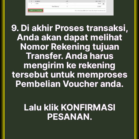
9. Di akhir Proses transaksi,
Anda akan dapat melihat
Nomor Rekening tujuan
Transfer. Anda harus
mengirim ke rekening
tersebut untuk memproses
Pembelian Voucher anda.
Lalu klik KONFIRMASI
PESANAN.