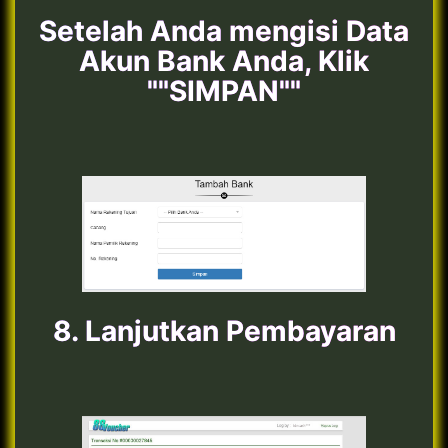
Setelah Anda mengisi Data
Akun Bank Anda, Klik
""SIMPAN""
8. Lanjutkan Pembayaran