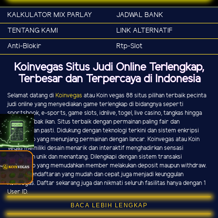
KALKULATOR MIX PARLAY
JADWAL BANK
TENTANG KAMI
LINK ALTERNATIF
Anti-Blokir
Rtp-Slot
Koinvegas Situs Judi Online Terlengkap,
Terbesar dan Terpercaya di Indonesia
Selamat datang di
Koinvegas
atau Koin vegas 88 situs pilihan terbaik pecinta
judi online yang menyediakan game terlengkap di bidangnya seperti
sportsbook, e-sports, game slots, idnlive, togel, live casino, tangkas hingga
game tembak ikan. Situs terbaik dengan permainan paling fair dan
kemenangan pasti. Didukung dengan teknologi terkini dan sistem enkripsi
terlengkap yang menunjang permainan dengan lancar. Koinvegas atau Koin
Vegas memiliki desain menarik dan interaktif menghadirkan sensasi
permainan unik dan menantang. Dilengkapi dengan sistem transaksi
terlengkap yang memudahkan member melakukan deposit maupun withdraw.
Proses pendaftaran yang mudah dan cepat juga menjadi keunggulan
Koinvegas. Daftar sekarang juga dan nikmati seluruh fasilitas hanya dengan 1
User ID.
BACA LEBIH LENGKAP