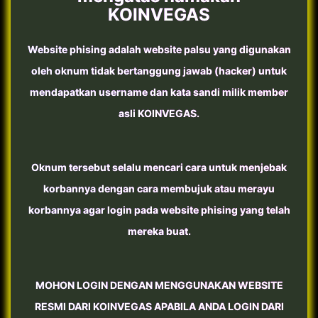
KOINVEGAS
Website phising adalah website palsu yang digunakan
oleh oknum tidak bertanggung jawab (hacker) untuk
mendapatkan username dan kata sandi milik member
asli KOINVEGAS.
Oknum tersebut selalu mencari cara untuk menjebak
korbannya dengan cara membujuk atau merayu
korbannya agar login pada website phising yang telah
mereka buat.
MOHON LOGIN DENGAN MENGGUNAKAN WEBSITE
RESMI DARI KOINVEGAS APABILA ANDA LOGIN DARI