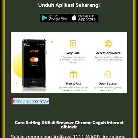
Unduh Aplikasi Sekarang!
Kembali ke atas
Cara Setting DNS di Browser Chrome Cegah Internet
diblokir
Selain pengunaan Aplikasi 1.1.1.1. WARP, Anda juga