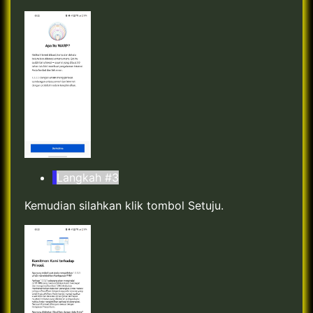
Langkah #3
Kemudian silahkan klik tombol Setuju.