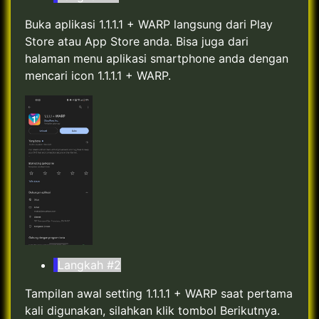
Buka aplikasi 1.1.1.1 + WARP langsung dari Play
Store atau App Store anda. Bisa juga dari
halaman menu aplikasi smartphone anda dengan
mencari icon 1.1.1.1 + WARP.
Langkah #2
Tampilan awal setting 1.1.1.1 + WARP saat pertama
kali digunakan, silahkan klik tombol Berikutnya.