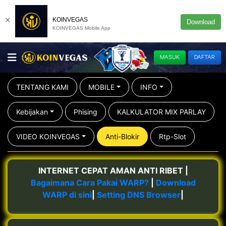
×
KOINVEGAS
Download
KOINVEGAS Mobile App
MASUK
DAFTAR
TENTANG KAMI
MOBILE
INFO
Kebijakan
Phising
KALKULATOR MIX PARLAY
VIDEO KOINVEGAS
Anti-Blokir
Rtp-Slot
INTERNET CEPAT AMAN ANTI RIBET |
Bagaimana Cara Pakai WARP?
|
Download
WARP di sini
|
Setting DNS Browser
|