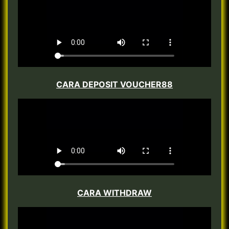
CARA DEPOSIT VOUCHER88
CARA WITHDRAW