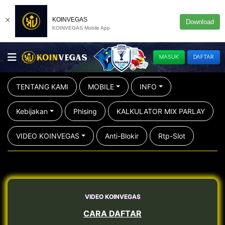
×
KOINVEGAS
Download
KOINVEGAS Mobile App
MASUK
DAFTAR
TENTANG KAMI
MOBILE
INFO
Kebijakan
Phising
KALKULATOR MIX PARLAY
VIDEO KOINVEGAS
Anti-Blokir
Rtp-Slot
VIDEO KOINVEGAS
CARA DAFTAR