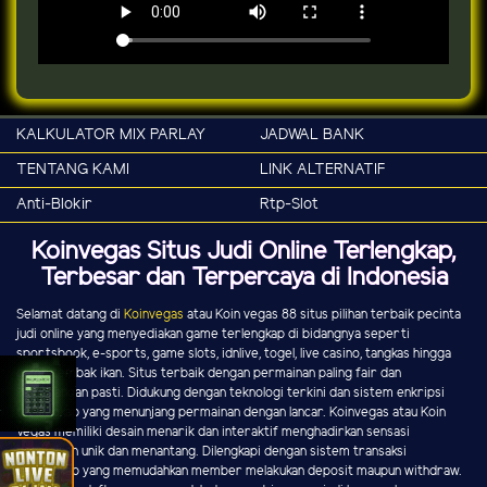
KALKULATOR MIX PARLAY
JADWAL BANK
TENTANG KAMI
LINK ALTERNATIF
Anti-Blokir
Rtp-Slot
Koinvegas Situs Judi Online Terlengkap,
Terbesar dan Terpercaya di Indonesia
Selamat datang di
Koinvegas
atau Koin vegas 88 situs pilihan terbaik pecinta
judi online yang menyediakan game terlengkap di bidangnya seperti
sportsbook, e-sports, game slots, idnlive, togel, live casino, tangkas hingga
game tembak ikan. Situs terbaik dengan permainan paling fair dan
kemenangan pasti. Didukung dengan teknologi terkini dan sistem enkripsi
terlengkap yang menunjang permainan dengan lancar. Koinvegas atau Koin
Vegas memiliki desain menarik dan interaktif menghadirkan sensasi
permainan unik dan menantang. Dilengkapi dengan sistem transaksi
terlengkap yang memudahkan member melakukan deposit maupun withdraw.