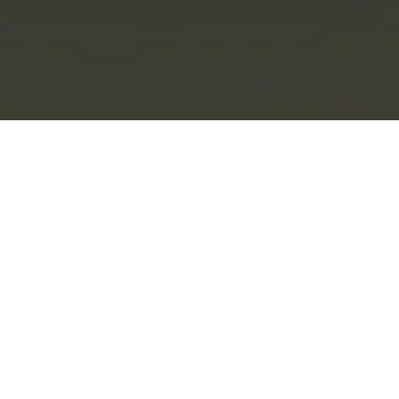
Anti-Blokir
Rtp-Slot