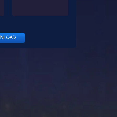
NLOAD