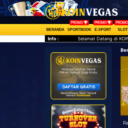
PROMO
PROMO
PROM
BERANDA
SPORTBOOK
E-SPORT
SLOT
Info :
Selamat Datang di KOINVEGAS! 🌟 
Be
Re