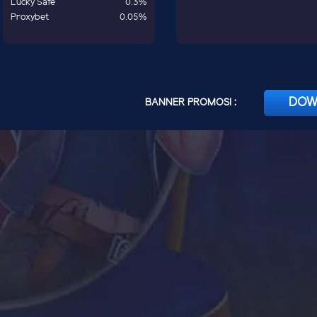
Lucky Safe
0.3%
Proxybet
0.05%
DOW
BANNER PROMOSI :