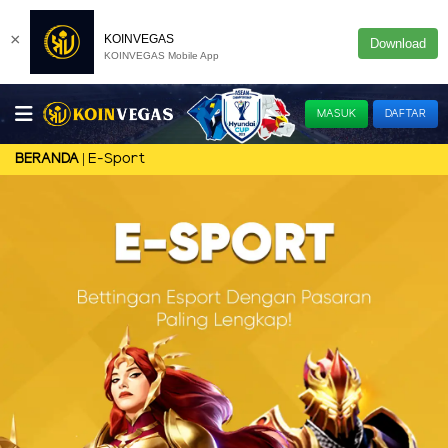
×
KOINVEGAS
Download
KOINVEGAS Mobile App
MASUK
DAFTAR
E-Sport
BERANDA