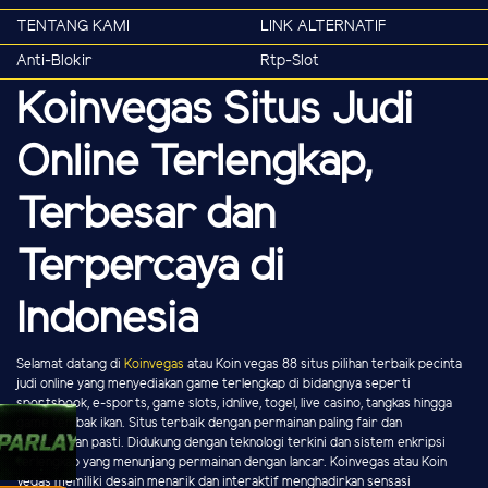
TENTANG KAMI
LINK ALTERNATIF
Anti-Blokir
Rtp-Slot
Koinvegas Situs Judi
Online Terlengkap,
Terbesar dan
Terpercaya di
Indonesia
Selamat datang di
Koinvegas
atau Koin vegas 88 situs pilihan terbaik pecinta
judi online yang menyediakan game terlengkap di bidangnya seperti
sportsbook, e-sports, game slots, idnlive, togel, live casino, tangkas hingga
game tembak ikan. Situs terbaik dengan permainan paling fair dan
kemenangan pasti. Didukung dengan teknologi terkini dan sistem enkripsi
terlengkap yang menunjang permainan dengan lancar. Koinvegas atau Koin
Vegas memiliki desain menarik dan interaktif menghadirkan sensasi