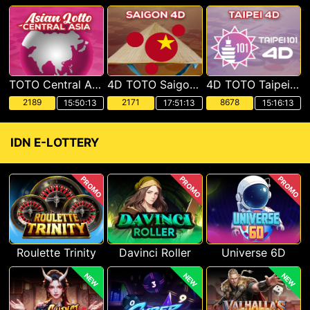
TOTO Central Asia
4D TOTO Saigon POOLS
4D TOTO Taipei POOLS
2189
2171
8678
15:50:12
17:51:12
15:16:12
IDN E-LOTTERY
PROMO
PROMO
PROMO
Roulette Trinity
Davinci Roller
Universe 6D
NEW
NEW
NEW