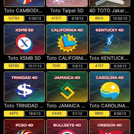
Toto CAMBODIA 5D
Toto Taipei 5D
4D TOTO Jakarta POOLS
53783
41571
8910
4:36:12
9:16:12
10:50:12
Toto XSMB 5D
Toto CALIFORNIA 4D
Toto KENTUCKY 4D
59760
7061
4157
15:11:12
5:6:12
6:36:12
Toto TRINIDAD & TOBAGO 4D
Toto JAMAICA 4D
Toto CAROLINA 4D
4670
0449
9860
18:6:12
5:1:12
6:56:12